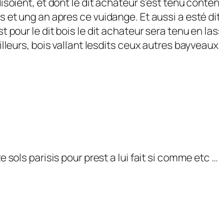
soient, et dont le dit achateur s’est tenu content
 et ung an apres ce vuidange. Et aussi a esté di
 pour le dit bois le dit achateur sera tenu en la
illeurs, bois vallant lesdits ceux autres bayveau
 sols parisis pour prest a lui fait si comme etc …