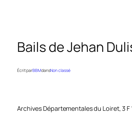
Bails de Jehan Dul
Écrit par
BBM
dans
Non classé
Archives Départementales du Loiret, 3 F