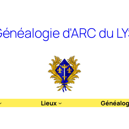
énéalogie d'ARC du L
Lieux
Généalog