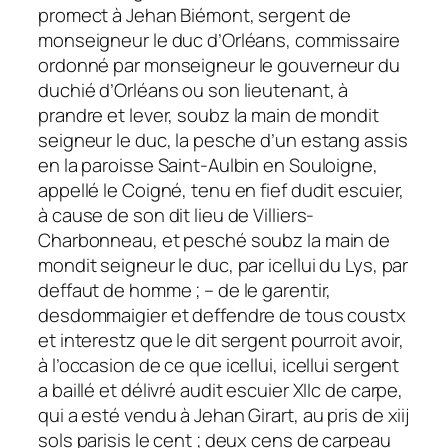
promect à Jehan Biémont, sergent de
monseigneur le duc d’Orléans, commissaire
ordonné par monseigneur le gouverneur du
duchié d’Orléans ou son lieutenant, à
prandre et lever, soubz la main de mondit
seigneur le duc, la pesche d’un estang assis
en la paroisse Saint-Aulbin en Souloigne,
appellé le Coigné, tenu en fief dudit escuier,
à cause de son dit lieu de Villiers-
Charbonneau, et pesché soubz la main de
mondit seigneur le duc, par icellui du Lys, par
deffaut de homme ; – de le garentir,
desdommaigier et deffendre de tous coustx
et interestz que le dit sergent pourroit avoir,
à l’occasion de ce que icellui, icellui sergent
a baillé et délivré audit escuier XIIc de carpe,
qui a esté vendu à Jehan Girart, au pris de xiij
sols parisis le cent ; deux cens de carpeau