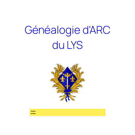
Aller
au
contenu
Généalogie d'ARC
du LYS