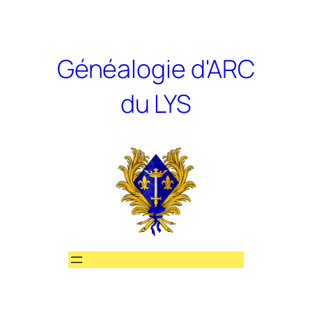
Aller
au
contenu
Généalogie d'ARC
du LYS