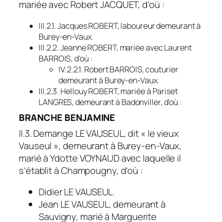
mariée avec Robert JACQUET, d’où :
III.2.1. Jacques ROBERT, laboureur demeurant à
Burey-en-Vaux.
III.2.2. Jeanne ROBERT, mariée avec Laurent
BARROIS, d’où :
IV.2.2.1. Robert BARROIS, couturier
demeurant à Burey-en-Vaux.
III.2.3. Hellouy ROBERT, mariée à Pariset
LANGRES, demeurant à Badonviller, d’où :
BRANCHE BENJAMINE
II.3. Demange LE VAUSEUL, dit « le vieux
Vauseul », demeurant à Burey-en-Vaux,
marié à Ydotte VOYNAUD avec laquelle il
s’établit à Champougny, d’où :
Didier LE VAUSEUL.
Jean LE VAUSEUL, demeurant à
Sauvigny, marié à Marguerite