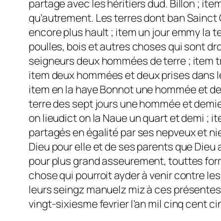
partage avec les héritiers dud. Billon ; ite
qu’autrement. Les terres dont ban Sainct
encore plus hault ; item un jour emmy la t
poulles, bois et autres choses qui sont dr
seigneurs deux hommées de terre ; item tr
item deux hommées et deux prises dans le
item en la haye Bonnot une hommée et dem
terre des sept jours une hommée et demie 
on lieudict on la Naue un quart et demi ; 
partagés en égalité par ses nepveux et nie
Dieu pour elle et de ses parents que Dieu
pour plus grand asseurement, touttes form
chose qui pourroit ayder à venir contre les
leurs seingz manuelz miz à ces présentes, a
vingt-sixiesme fevrier l’an mil cinq cent c