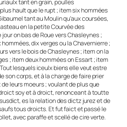
uriaulx tant en grain, poulles
lus hault que le rupt ; item six hommées
à Gibaumel tant au Moulin qu’aux coursées,
chasteau en la petite Courvée des
 jour on bas de Roue vers Chasleynes ;
 hommées, dix verges ou la Chavernierre ;
s vers le bois de Chasleynes ; item on la
erges ; item deux hommées on Essart ; item
Tout lesquels iceulx biens elle veut estre
son corps, et à la charge de faire prier
 de leurs moeurs ; voulant de plus que
roict soy et à droict, renonceant à toutte
usdict, es la relation des dictz jurez et de
ufs tous droicts. Et fut faict et passé le
let, avec paraffe et scellé de cire verte.