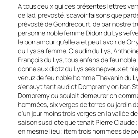
A tous ceulx qui ces présentes lettres ver
de lad. prevosté, scavoir faisons que pard
prévosté de Gondrecourt, de par nostre tre
personne noble femme Didon du Lys vefve
le bon amour qu’elle a et peut avoir de O
du Lys sa femme, Claudin du Lys, Anthoine 
François du Lys, tous enfans de feu noble 
donne aux dictz du Lys ses nepveux et nie
venuz de feu noble homme Thevenin du Lys
s’ensuyt tant au dict Dompremy on ban St G
Dompremy ou souloit demeurer on commen
hommées, six verges de terres ou jardin der
d’un jour moins trois verges en la vallée d
saison susdicte que tenait Pierre Claude 
en mesme lieu ; item trois hommées de prey