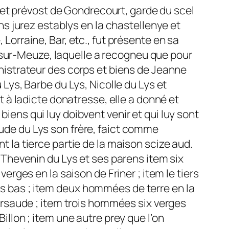
e et prévost de Gondrecourt, garde du scel
ns jurez establys en la chastellenye et
Lorraine, Bar, etc., fut présente en sa
sur-Meuze, laquelle a recogneu que pour
nistrateur des corps et biens de Jeanne
Lys, Barbe du Lys, Nicolle du Lys et
t à ladicte donatresse, elle a donné et
ens qui luy doibvent venir et qui luy sont
ude du Lys son frère, faict comme
 la tierce partie de la maison scize aud.
evenin du Lys et ses parens item six
erges en la saison de Friner ; item le tiers
plus bas ; item deux hommées de terre en la
Marsaude ; item trois hommées six verges
llon ; item une autre prey que l’on