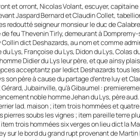
ront et orront, Nicolas Volant, escuyer, capitain
evant Jaspard Bernard et Claudin Collet, tabellio
s redoutté seigneur monsieur le duc de Calabre, 
 de feu Thevenin Tirly, demeurant à Dompremy-
rry Collin dict Deshazards, au nom et comme admi
du Lys, Françoise du Lys, Didon du Lys, Colas du 
homme Didier du Lys leur père, et que ainsy plais
pces acceptantz par ledict Deshazards tous les bi
 son père à cause du partage d’entre luy et Cla
érard, Jubainville, qu’à Gibaumel : premierement
cement noble homme Jehan du Lys, père aud. Th
rier lad. maison ; item trois hommées et quatre v
es pierres soubs les vignes ; item pareille terre 
; item trois hommées six verges on lieu dict la 
 sur le bord du grand rupt provenant de Martin Bi