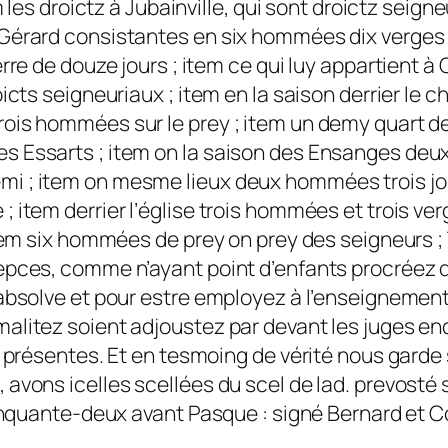
m les droictz à Jubainville, qui sont droictz seigne
 Gérard consistantes en six hommées dix verges p
erre de douze jours ; item ce qui luy appartient 
oicts seigneuriaux ; item en la saison derrier le 
ois hommées sur le prey ; item un demy quart de
s Essarts ; item on la saison des Ensanges deux
i ; item on mesme lieux deux hommées trois jour
; item derrier l’église trois hommées et trois v
item six hommées de prey on prey des seigneurs ; 
pces, comme n’ayant point d’enfants procréez de 
 absolve et pour estre employez à l’enseignement
alitez soient adjoustez par devant les juges end
 présentes. Et en tesmoing de vérité nous garde s
vons icelles scellées du scel de lad. prevosté sa
inquante-deux avant Pasque : signé Bernard et Col