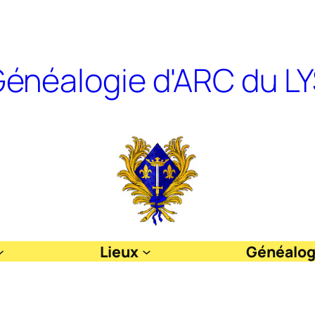
énéalogie d'ARC du L
Lieux
Généalog