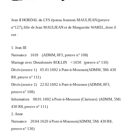
Jean II HORDAL du LYS épousa Jeannon MAULJEAN (preuve
n°127), fille de Jean MAULJEAN et de Marguerite WAREL, dont il
eut :
1. Jean III
Naissance 1619 (ADMM, 8F3
, preuve
n° 108)
Mariage avec Dieudonnée ROLLIN < 1650 (p
reuv
e
n° 110)
Décès (source 1) 05.01.1692 à Pont-à-Mousson(ADMM, 5Mi 430
R8,
preuve
n° 111)
Décès (source 2) 22.02.1692 à Pont-à-Mousson (ADMM, 8F3
,
preuve
n° 108)
Inhumation 08.01.1692 à Pont-à-Mousson (Clarisses)
(ADMM, 5Mi
430 R8, preuve n° 111)
2. Anne
Naissance 20.04.1620 à Pont-à-Mousson(ADMM, 5Mi 430 R8,
preuve n° 130)