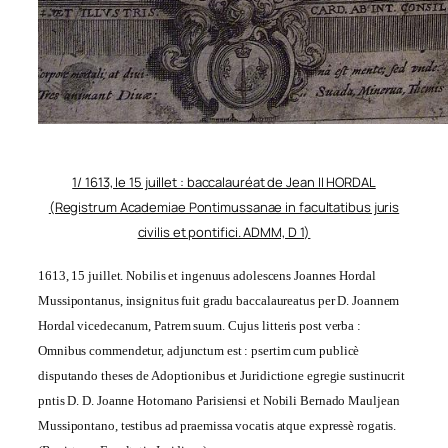
1/ 1613, le 15 juillet : baccalauréat de Jean II HORDAL
(Registrum Academiae Pontimussanae in facultatibus juris
civilis et pontifici. ADMM, D 1)
1613, 15 juillet. Nobilis et ingenuus adolescens Joannes Hordal
Mussipontanus, insignitus fuit gradu baccalaureatus per D. Joannem
Hordal vicedecanum, Patrem suum. Cujus litteris post verba :
Omnibus commendetur, adjunctum est : psertim cum publicè
disputando theses de Adoptionibus et Juridictione egregie sustinucrit
pntis D. D. Joanne Hotomano Parisiensi et Nobili Bernado Mauljean
Mussipontano, testibus ad praemissa vocatis atque expressè rogatis.