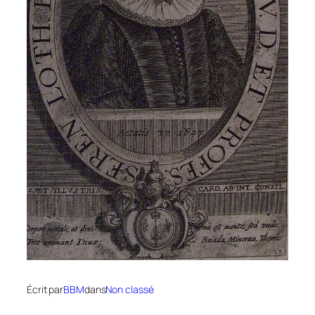
Écrit par
BBM
dans
Non classé