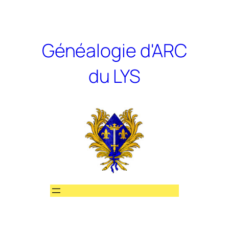
Aller
au
contenu
Généalogie d'ARC
du LYS