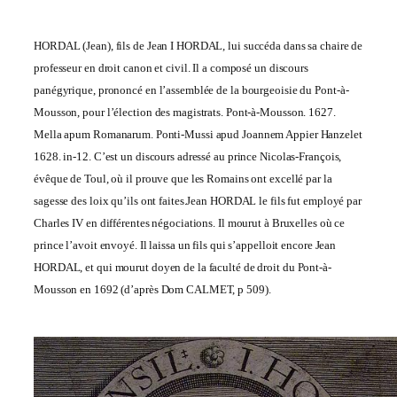
HORDAL (Jean), fils de Jean I HORDAL, lui succéda dans sa chaire de
professeur en droit canon et civil. Il a composé un discours
panégyrique, prononcé en l’assemblée de la bourgeoisie du Pont-à-
Mousson, pour l’élection des magistrats. Pont-à-Mousson. 1627.
Mella apum Romanarum. Ponti-Mussi apud Joannem Appier Hanzelet
1628. in-12. C’est un discours adressé au prince Nicolas-François,
évêque de Toul, où il prouve que les Romains ont excellé par la
sagesse des loix qu’ils ont faites.Jean HORDAL le fils fut employé par
Charles IV en différentes négociations. Il mourut à Bruxelles où ce
prince l’avoit envoyé. Il laissa un fils qui s’appelloit encore Jean
HORDAL, et qui mourut doyen de la faculté de droit du Pont-à-
Mousson en 1692 (d’après Dom CALMET, p 509).