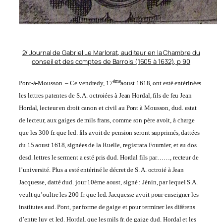
2/ Journal de Gabriel Le Marlorat, auditeur en la Chambre du
conseil et des comptes de Barrois (1605 à 1632), p 90
ème
Pont-à-Mousson. – Ce vendredy, 17
aoust 1618, ont esté entérinées
les lettres patentes de S. A. octroiées à Jean Hordal, fils de feu Jean
Hordal, lecteur en droit canon et civil au Pont à Mousson, dud. estat
de lecteur, aux gaiges de mils frans, comme son père avoit, à charge
que les 300 fr. que led. fils avoit de pension seront supprimés, dattées
du 15 aoust 1618, signées de la Ruelle, registrata Fournier, et au dos
desd. lettres le serment a esté pris dud. Hordal fils par……, recteur de
l’u­niversité. Plus a esté entériné le décret de S. A. octroié à Jean
Jacquesse, datté dud. jour 10ème aoust, signé : Jénin, par lequel S.A.
veult qu’oultre les 200 fr. que led. Jacquesse avoit pour enseigner les
institutes aud. Pont, par forme de gaige et pour terminer les diférens
d’entre luy et led. Hordal, que les mils fr. de gaige dud. Hordal et les